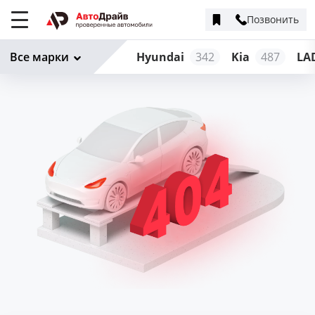
Позвонить
Меню
сайта
Все марки
Hyundai
342
Kia
487
LA