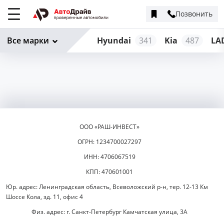
Позвонить
Меню
сайта
Все марки
Hyundai
341
Kia
487
LA
ООО «РАШ-ИНВЕСТ»
ОГРН: 1234700027297
ИНН: 4706067519
КПП: 470601001
Юр. адрес: Ленинградская область, Всеволожский р-н, тер. 12-13 Км
Шоссе Кола, зд. 11, офис 4
Физ. адрес: г. Санкт-Петербург Камчатская улица, 3А