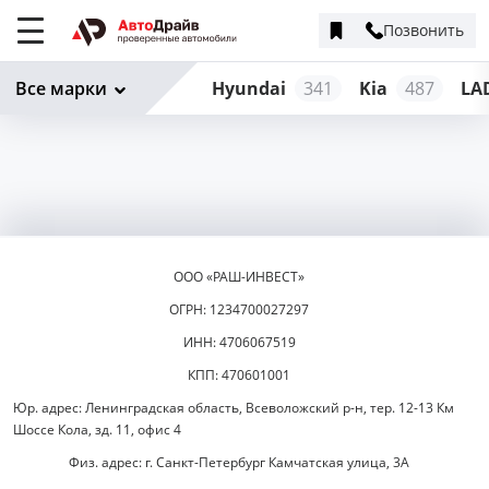
Позвонить
Меню
сайта
Все марки
Hyundai
341
Kia
487
LA
ООО «РАШ-ИНВЕСТ»
ОГРН: 1234700027297
ИНН: 4706067519
КПП: 470601001
Юр. адрес: Ленинградская область, Всеволожский р-н, тер. 12-13 Км
Шоссе Кола, зд. 11, офис 4
Физ. адрес: г. Санкт-Петербург Камчатская улица, 3А