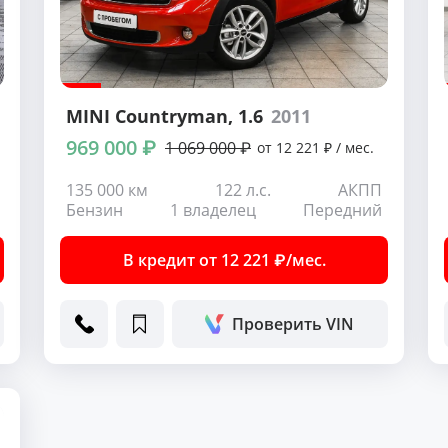
MINI Countryman
, 1.6
2011
969 000 ₽
1 069 000 ₽
от 12 221 ₽ / мес.
135 000 км
122 л.с.
АКПП
Бензин
1 владелец
Передний
В кредит от 12 221 ₽/мес.
Проверить VIN