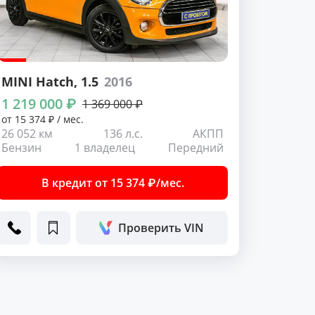
MINI Hatch
, 1.5
2016
1 219 000 ₽
1 369 000 ₽
от 15 374 ₽ / мес.
26 052 км
136 л.с.
АКПП
Бензин
1 владелец
Передний
В кредит от 15 374 ₽/мес.
Проверить VIN