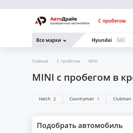
С пробегом
Все марки
Hyundai
342
Главная
С пробегом
MINI
MINI с пробегом в к
Hatch
2
Countryman
1
Clubman
Подобрать автомобиль