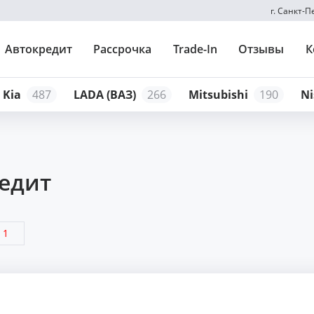
г. Санкт-
Автокредит
Рассрочка
Trade-In
Отзывы
К
Kia
487
LADA (ВАЗ)
266
Mitsubishi
190
Ni
редит
1