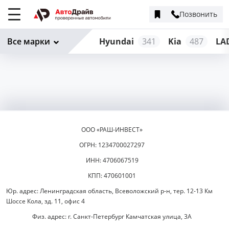
Позвонить
Меню
сайта
Все марки
Hyundai
341
Kia
487
LA
ООО «РАШ-ИНВЕСТ»
ОГРН: 1234700027297
ИНН: 4706067519
КПП: 470601001
Юр. адрес: Ленинградская область, Всеволожский р-н, тер. 12-13 Км
Шоссе Кола, зд. 11, офис 4
Физ. адрес: г. Санкт-Петербург Камчатская улица, 3А