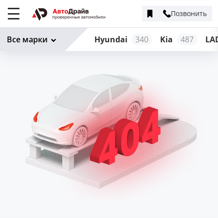
Позвонить
Меню
сайта
Все марки
Hyundai
340
Kia
487
LA