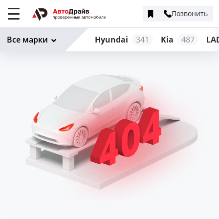
Позвонить
Меню
сайта
Все марки
Hyundai
341
Kia
487
LA