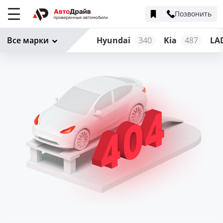
Позвонить
Меню
сайта
Все марки
Hyundai
340
Kia
487
LA