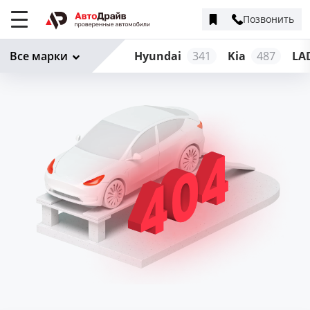
Позвонить
Меню
сайта
Все марки
Hyundai
341
Kia
487
LA