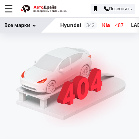
Позвонить
Меню
сайта
Все марки
Hyundai
342
Kia
487
LA