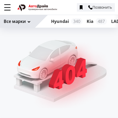
Позвонить
Меню
сайта
Все марки
Hyundai
340
Kia
487
LA