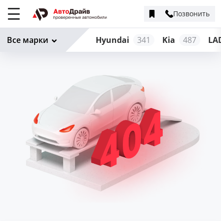
Позвонить
Меню
сайта
Все марки
Hyundai
341
Kia
487
LA