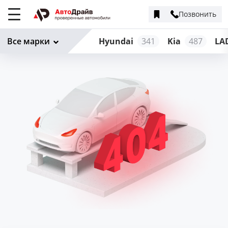
Позвонить
Меню
сайта
Все марки
Hyundai
341
Kia
487
LA