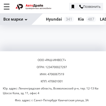
Позвонить
Меню
сайта
Все марки
Hyundai
341
Kia
487
LA