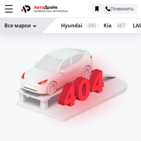
Позвонить
Меню
сайта
Все марки
Hyundai
340
Kia
487
LA