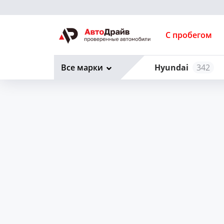
С пробегом
Все марки
Hyundai
342