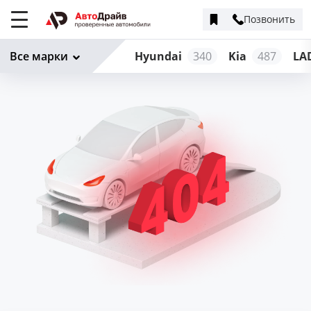
Позвонить
Меню
сайта
Все марки
Hyundai
340
Kia
487
LA