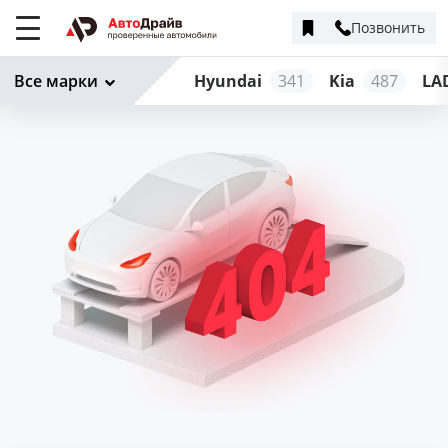
Позвонить
Меню
сайта
Все марки
Hyundai
341
Kia
487
LA