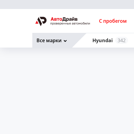
С пробегом
Все марки
Hyundai
342