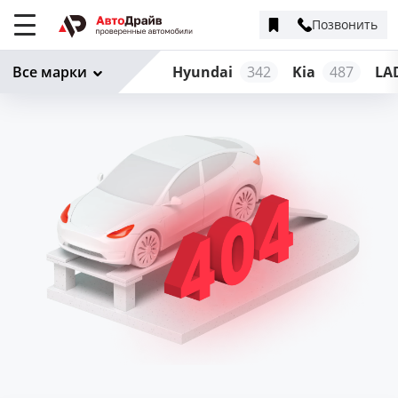
Позвонить
Меню
сайта
Все марки
Hyundai
342
Kia
487
LA