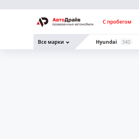
С пробегом
Все марки
Hyundai
340