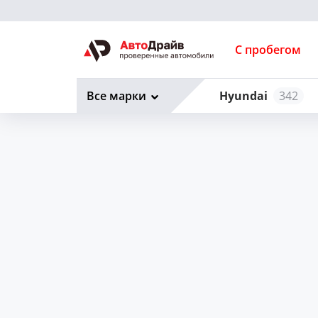
С пробегом
Все марки
Hyundai
342