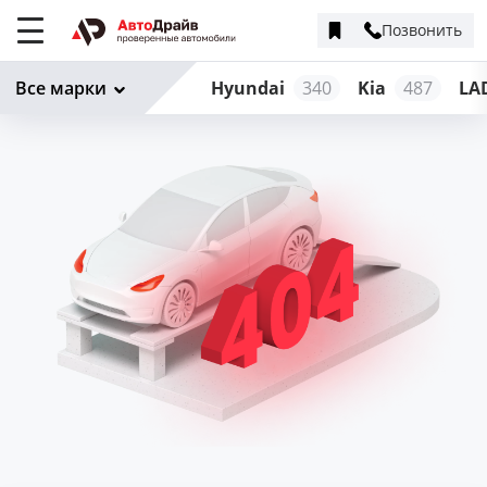
Позвонить
Меню
сайта
Все марки
Hyundai
340
Kia
487
LA