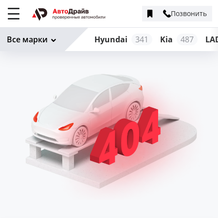
Позвонить
Меню
сайта
Все марки
Hyundai
341
Kia
487
LA