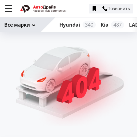
Позвонить
Меню
сайта
Все марки
Hyundai
340
Kia
487
LA