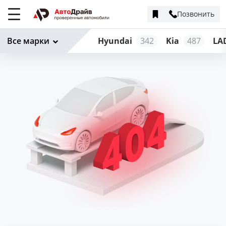
Позвонить
Меню
сайта
Все марки
Hyundai
342
Kia
487
LA